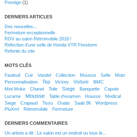
Prestige
(1)
DERNIERS ARTICLES
Des nouvelles...
Fermeture exceptionnelle
RDV au salon Rétromobile 2018 !
Réfection d'une selle de Honda VTR Firestorm
Refonte du site
MOTS CLÉS
Fauteuil
Cuir
Vandel
Collection
Mousse
Selle
moto
tep
Voiture
personnalisation
victory
BMC
siege
Mini Moke
Chanel
toile
banquette
capote
mousse
lucarne
Table d'examen
housse
medical
Siege
crapaud
tissu
ouate
saab 96
Wordpress
PluXml
Rétromobile
fermeture
DERNIERS COMMENTAIRES
Un artiste a dit : Le salon est un endroit ou tous le...